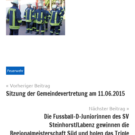
Feuerwehr
Beitragsnavigation
Vorheriger Beitrag
Sitzung der Gemeindevertretung am 11.06.2015
Nächster Beitrag
Die Fussball-D-Juniorinnen des SV
Steinhorst/Labenz gewinnen die
Regionalmeisterschaft Süd und holen das Triple