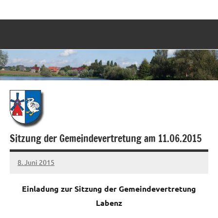
Zum
Labenz
Eine
Inhalt
Gemeinde
springen
stellt
sich
vor
Sitzung der Gemeindevertretung am 11.06.2015
8. Juni 2015
Sven
Einladung zur Sitzung der Gemeindevertretung
Labenz