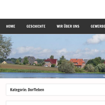
Zum
Inhalt
Labenz
Eine
springen
Gemeinde
stellt
HOME
GESCHICHTE
WIR ÜBER UNS
GEWERB
sich
vor
Kategorie:
Dorfleben