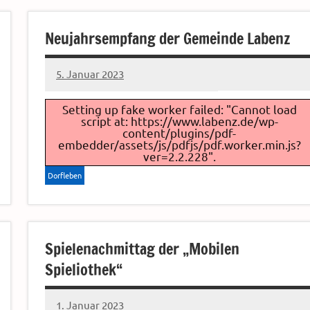
Neujahrsempfang der Gemeinde Labenz
5. Januar 2023
Sven
Setting up fake worker failed: "Cannot load
script at: https://www.labenz.de/wp-
content/plugins/pdf-
embedder/assets/js/pdfjs/pdf.worker.min.js?
ver=2.2.228".
Dorfleben
Spielenachmittag der „Mobilen
Spieliothek“
1. Januar 2023