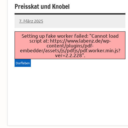
Preisskat und Knobel
7. März 2025
Sven
Setting up fake worker failed: "Cannot load
script at: https://www.labenz.de/wp-
content/plugins/pdf-
embedder/assets/js/pdfjs/pdf.worker.min.js?
ver=2.2.228".
Dorfleben