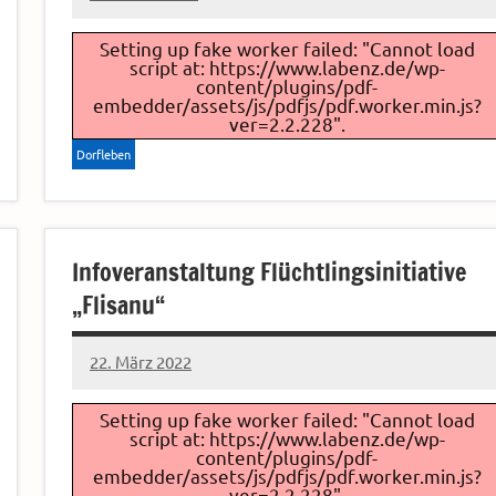
Sven
Setting up fake worker failed: "Cannot load
script at: https://www.labenz.de/wp-
content/plugins/pdf-
embedder/assets/js/pdfjs/pdf.worker.min.js?
ver=2.2.228".
Dorfleben
Infoveranstaltung Flüchtlingsinitiative
„Flisanu“
22. März 2022
Sven
Setting up fake worker failed: "Cannot load
script at: https://www.labenz.de/wp-
content/plugins/pdf-
embedder/assets/js/pdfjs/pdf.worker.min.js?
ver=2.2.228".