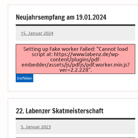
Neujahrsempfang am 19.01.2024
15. Januar 2024
Sven
Setting up fake worker failed: "Cannot load
script at: https://www.labenz.de/wp-
content/plugins/pdf-
embedder/assets/js/pdfjs/pdf.worker.min.js?
ver=2.2.228".
Dorfleben
22. Labenzer Skatmeisterschaft
5. Januar 2023
Sven