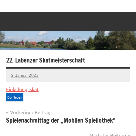
Zum
Labenz
Eine
Inhalt
Gemeinde
springen
stellt
sich
vor
22. Labenzer Skatmeisterschaft
5. Januar 2023
Sven
Einladung_skat
Dorfleben
Beitragsnavigation
Vorheriger Beitrag
Spielenachmittag der „Mobilen Spieliothek“
Nächster Beitrag