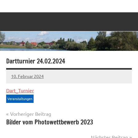
Zum
Labenz
Eine
Inhalt
Gemeinde
springen
stellt
sich
vor
Dartturnier 24.02.2024
10. Februar 2024
Sven
Dart_Turnier
Veranstaltungen
Beitragsnavigation
Vorheriger Beitrag
Bilder vom Photowettbewerb 2023
Nächster Beitrag