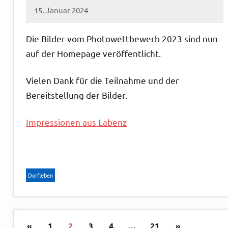
15. Januar 2024
Sven
Die Bilder vom Photowettbewerb 2023 sind nun
auf der Homepage veröffentlicht.
Vielen Dank für die Teilnahme und der
Bereitstellung der Bilder.
Impressionen aus Labenz
Dorfleben
Seitennummerierung
Vorherige
Nächste
«
1
2
3
4
…
21
»