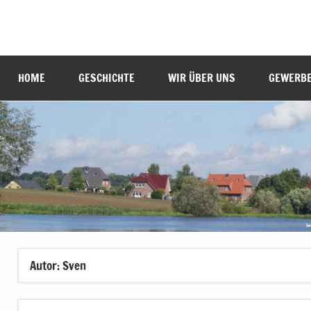
Zum
Inhalt
Labenz
Eine
springen
Gemeinde
stellt
HOME
GESCHICHTE
WIR ÜBER UNS
GEWERB
sich
vor
Autor:
Sven