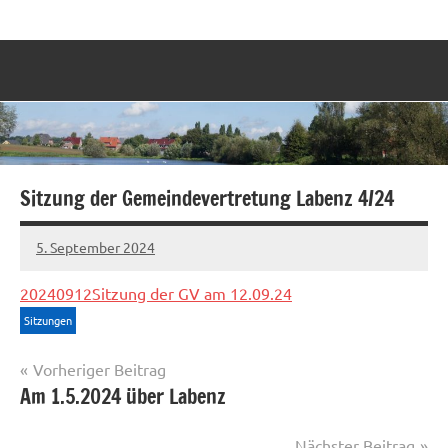
Zum
Labenz
Eine
Inhalt
Gemeinde
springen
stellt
sich
vor
Sitzung der Gemeindevertretung Labenz 4/24
5. September 2024
Sven
20240912Sitzung der GV am 12.09.24
Sitzungen
Beitragsnavigation
Vorheriger Beitrag
Am 1.5.2024 über Labenz
Nächster Beitrag