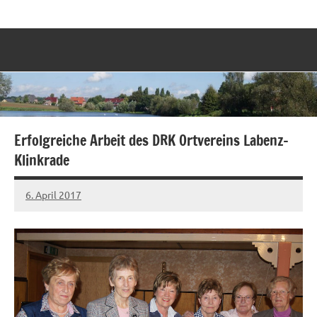
Zum
Labenz
Eine
Inhalt
Gemeinde
springen
stellt
sich
vor
Erfolgreiche Arbeit des DRK Ortvereins Labenz-
Klinkrade
6. April 2017
Sven