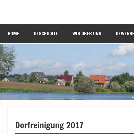
Zum
Inhalt
Labenz
Eine
springen
Gemeinde
stellt
HOME
GESCHICHTE
WIR ÜBER UNS
GEWERB
sich
vor
Dorfreinigung 2017