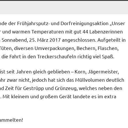
nde der Frühjahrsputz- und Dorfreinigungsaktion „Unser
er und warmen Temperaturen mit gut 44 Labenzerinnen
 Sonnabend, 25. März 2017 angeschlossen. Aufgeteilt in
Tüten, diversen Umverpackungen, Bechern, Flaschen,
e Fahrt in den Treckerschaufeln richtig viel Spaß.
t seit Jahren gleich geblieben – Korn, Jägermeister,
ahr zwar nicht, jedoch hat sich das Müllvolumen deutlich
nd Zeit für Gestrüpp und Grünzeug, welches neben den
 Mit kleinem und großem Gerät landete es im extra
 sammelten!