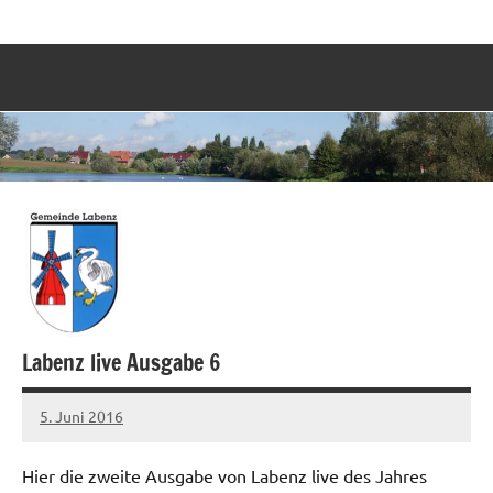
Zum
Labenz
Eine
Inhalt
Gemeinde
springen
stellt
sich
vor
Labenz live Ausgabe 6
5. Juni 2016
Sven
Hier die zweite Ausgabe von Labenz live des Jahres