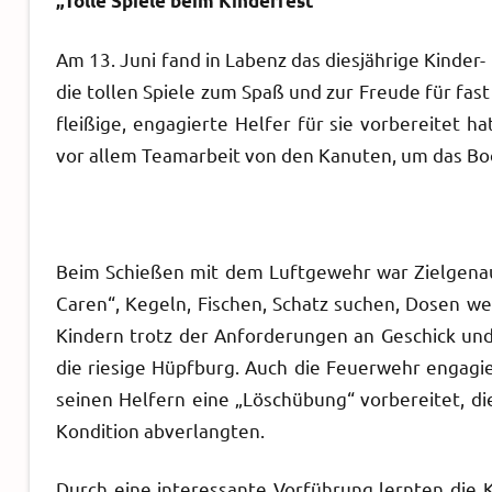
„Tolle Spiele beim Kinderfest“
Am 13. Juni fand in Labenz das diesjährige 
die tollen Spiele zum Spaß und zur Freude für fas
fleißige, engagierte Helfer für sie vorbereitet 
vor allem Teamarbeit von den Kanuten, um das Boot
Beim Schießen mit dem Luftgewehr war Zielgenaui
Caren“, Kegeln, Fischen, Schatz suchen, Dosen w
Kindern trotz der Anforderungen an Geschick und 
die riesige Hüpfburg. Auch die Feuerwehr engagie
seinen Helfern eine „Löschübung“ vorbereitet, d
Kondition abverlangten.
Durch eine interessante Vorführung lernten die K