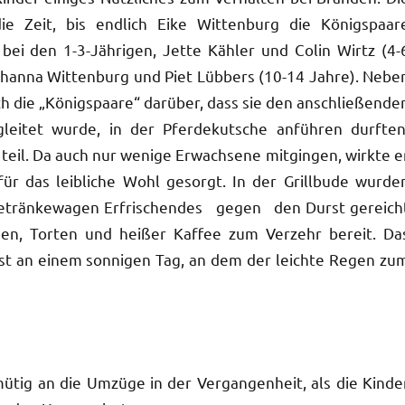
ie Zeit, bis endlich Eike Wittenburg die Königspaar
bei den 1-3-Jährigen, Jette Kähler und Colin Wirtz (4-
Johanna Wittenburg und Piet Lübbers (10-14 Jahre). Nebe
h die „Königspaare“ darüber, dass sie den anschließende
eitet wurde, in der Pferdekutsche anführen durften
eil. Da auch nur wenige Erwachsene mitgingen, wirkte e
für das leibliche Wohl gesorgt. In der Grillbude wurde
Getränkewagen Erfrischendes gegen den Durst gereich
n, Torten und heißer Kaffee zum Verzehr bereit. Da
st an einem sonnigen Tag, an dem der leichte Regen zu
ütig an die Umzüge in der Vergangenheit, als die Kinde