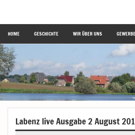
Zum
Inhalt
Labenz
Eine
springen
Gemeinde
stellt
HOME
GESCHICHTE
WIR ÜBER UNS
GEWERB
sich
vor
Labenz live Ausgabe 2 August 20