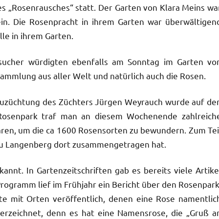
es „Rosenrausches“ statt. Der Garten von Klara Meins wa
ein. Die Rosenpracht in ihrem Garten war überwältigen
le in ihrem Garten.
sucher würdigten ebenfalls am Sonntag im Garten vo
mmlung aus aller Welt und natürlich auch die Rosen.
Neuzüchtung des Züchters Jürgen Weyrauch wurde auf de
 Rosenpark traf man an diesem Wochenende zahlreich
ren, um die ca 1600 Rosensorten zu bewundern. Zum Tei
Frau Langenberg dort zusammengetragen hat.
annt. In Gartenzeitschriften gab es bereits viele Artike
Programm lief im Frühjahr ein Bericht über den Rosenpark
e mit Orten veröffentlich, denen eine Rose namentlic
 verzeichnet, denn es hat eine Namensrose, die „Gruß a