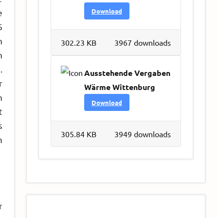
Download
e
6
n
302.23 KB
3967 downloads
n
.
Ausstehende Vergaben
r
Wärme Wittenburg
n
Download
t
s
305.84 KB
3949 downloads
m
r