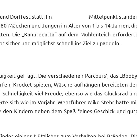
Kinder- und Dorffest statt. Im Mittelpunkt stande
t 80 Mädchen und Jungen im Alter von 1 bis 14 Jahren, di
hatten. Die „Kanuregatta“ auf dem Mühlenteich erfordert
 sicher und möglichst schnell ins Ziel zu paddeln.
gkeit gefragt. Die verschiedenen Parcours’, das „Bobby
erfen, Krocket spielen, Wäsche aufhängen bereiteten de
Schnelligkeit viel Freude, ebenso wie das Glücksrad un
rte sich wie im Vorjahr. Wehrführer Mike Stehr hatte mi
ie den Kindern neben dem Spaß feines Geschick und gut
inder einiges Nützliches zum Verhalten bei Bränden. Di