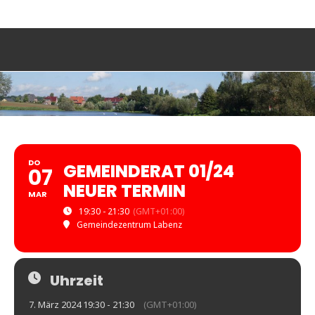
Zum
Labenz
Eine
Inhalt
Gemeinde
springen
stellt
sich
vor
DO
GEMEINDERAT 01/24
07
NEUER TERMIN
MAR
19:30 - 21:30
(GMT+01:00)
Gemeindezentrum Labenz
Uhrzeit
7. März 2024 19:30 - 21:30
(GMT+01:00)