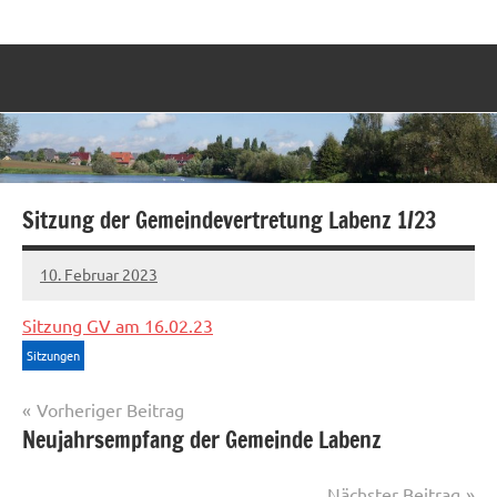
Zum
Labenz
Eine
Inhalt
Gemeinde
springen
stellt
sich
vor
Sitzung der Gemeindevertretung Labenz 1/23
10. Februar 2023
Sven
Sitzung GV am 16.02.23
Sitzungen
Beitragsnavigation
Vorheriger Beitrag
Neujahrsempfang der Gemeinde Labenz
Nächster Beitrag