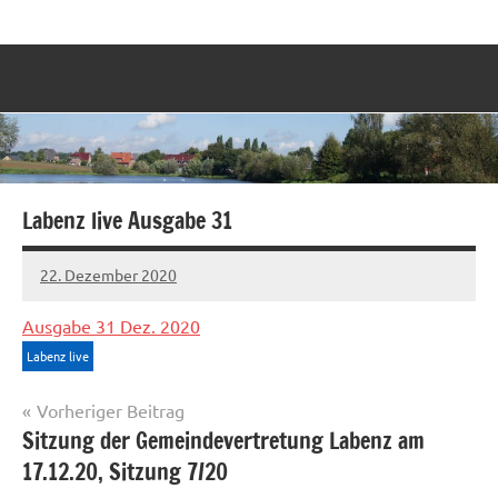
Zum
Labenz
Eine
Inhalt
Gemeinde
springen
stellt
sich
vor
Labenz live Ausgabe 31
22. Dezember 2020
Sven
Ausgabe 31 Dez. 2020
Labenz live
Beitragsnavigation
Vorheriger Beitrag
Sitzung der Gemeindevertretung Labenz am
17.12.20, Sitzung 7/20