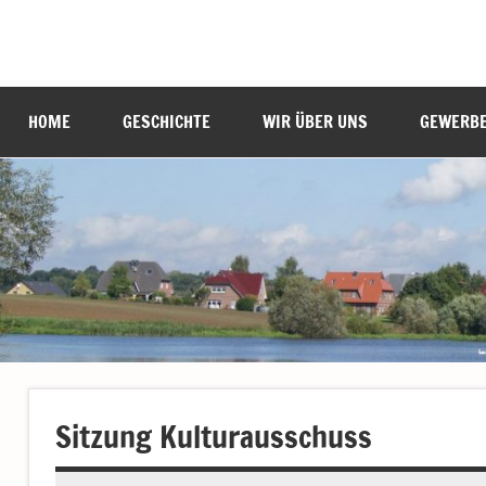
Zum
Inhalt
Labenz
Eine
springen
Gemeinde
stellt
HOME
GESCHICHTE
WIR ÜBER UNS
GEWERB
sich
vor
Sitzung Kulturausschuss