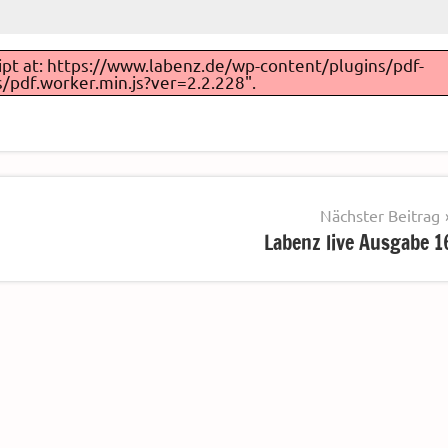
ript at: https://www.labenz.de/wp-content/plugins/pdf-
/pdf.worker.min.js?ver=2.2.228".
Nächster Beitrag
Labenz live Ausgabe 1