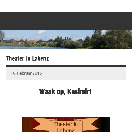
Zum
Labenz
Eine
Inhalt
Gemeinde
springen
stellt
sich
vor
Theater in Labenz
16. Februar 2015
Sven
Waak op, Kasimir!