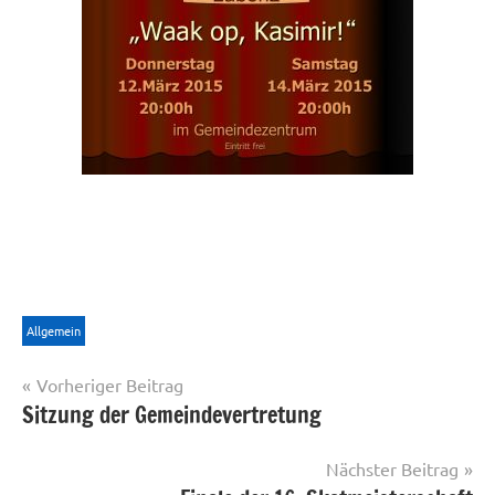
Allgemein
Beitragsnavigation
Vorheriger Beitrag
Sitzung der Gemeindevertretung
Nächster Beitrag